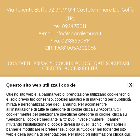
Via Tenente Buffa 32-34, 91014 Castellammare Del Golfo
(TP)
tel:
0924 33011
e-mail:
info@sopralemura.it
P.Iva: 02188550814
CIR: 19081005A302066
CONTATTI
PRIVACY
COOKIE POLICY
DATI SOCIETARI
CREDITS
ACCESSIBILITÀ
X
Questo sito web utilizza i cookie
Questo sito web e la pagina web di prenotazione utilizzano cookie tecnici
e, solo previo tuo consenso, cookies analitici e di marketing per pubblicità
mirata e personalizzazione degli annunci. Per acconsentire
all’installazione di tutte le categorie di cookie clicca su “Accetta tutti i
cookie” mentre per selezionare specifiche categorie di cookie, clicca su
"Seleziona i cookie"; mediante la “x” puoi invece chiudere il banner
rifiutando l’installazione di cookie diversi da quelli tecnici. Per riaprire il
banner e modificare le preferenze, clicca su “Cookie” nel footer del sito
web e della pagina di prenotazione. Per maggiori informazioni
clicca qui
.
WEBSITE BY BLASTNESS