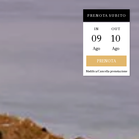
PRENOTA SUBITO
IN
OUT
09
10
Ago
Ago
Modifica/Cancella prenotazione