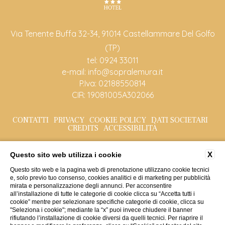
Via Tenente Buffa 32-34, 91014 Castellammare Del Golfo
(TP)
tel:
0924 33011
e-mail:
info@sopralemura.it
P.Iva: 02188550814
CIR: 19081005A302066
CONTATTI
PRIVACY
COOKIE POLICY
DATI SOCIETARI
CREDITS
ACCESSIBILITÀ
X
Questo sito web utilizza i cookie
Questo sito web e la pagina web di prenotazione utilizzano cookie tecnici
e, solo previo tuo consenso, cookies analitici e di marketing per pubblicità
mirata e personalizzazione degli annunci. Per acconsentire
all’installazione di tutte le categorie di cookie clicca su “Accetta tutti i
cookie” mentre per selezionare specifiche categorie di cookie, clicca su
"Seleziona i cookie"; mediante la “x” puoi invece chiudere il banner
rifiutando l’installazione di cookie diversi da quelli tecnici. Per riaprire il