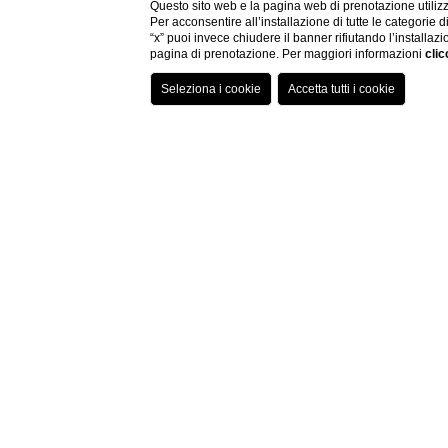
Questo sito web e la pagina web di prenotazione utilizz
Per acconsentire all’installazione di tutte le categorie 
“x” puoi invece chiudere il banner rifiutando l’installazi
pagina di prenotazione. Per maggiori informazioni
clic
Un
Con il
Segesta Tour 4x4
si