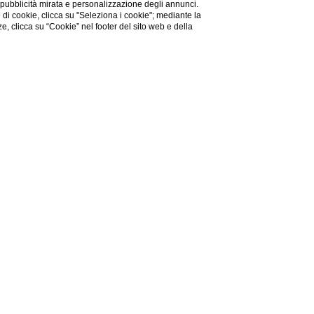
 pubblicità mirata e personalizzazione degli annunci.
e di cookie, clicca su "Seleziona i cookie"; mediante la
ze, clicca su “Cookie” nel footer del sito web e della
za?
li e affascinanti della
Sicilia