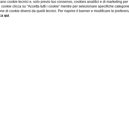
ano cookie tecnici e, solo previo tuo consenso, cookies analitici e di marketing per
di cookie clicca su “Accetta tutti i cookie” mentre per selezionare specifiche categori
one di cookie diversi da quelli tecnici. Per riaprire il banner e modificare le preferen
ca qui
.
SHOW MORE
Home
Esperienze
Quad 4X4
ESPERIENZA QUAD 4X4
GIRO IN QUAD DELLA SICILIA OCCIDENTALE
ire divertimento, cultura e avventura in un’unica esperien
 può. Prenotando i nostri tour godrete degli scenari più bel
Occidentale.