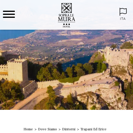
ITA
Home
Dove Siamo
Dintorni
Trapani Ed Erice